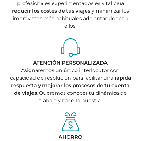
profesionales experimentados es vital para
Mapa de viajeros y sus reservas para su
reducir los costes de tus viajes
y minimizar los
control y seguimiento.
imprevistos más habituales adelantándonos a
ellos.
ATENCIÓN
PERSONALIZADA
Asignaremos un único interlocutor con
capacidad de resolución para facilitar una
rápida
respuesta y mejorar los procesos de tu cuenta
de viajes
. Queremos conocer tu dinámica de
trabajo y hacerla nuestra.
AHORRO